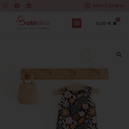
Mon Compte
0
0,00
€
Home
/
Boutique
/
Vêtements
/
Pantalon
/ Salopette évolutive automne