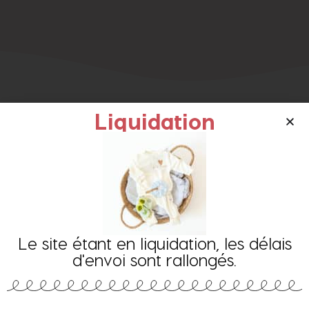
Liquidation
Les clients ont aussi aimé ces
produits
Le site étant en liquidation, les délais
Sale!
Sale!
d'envoi sont rallongés.