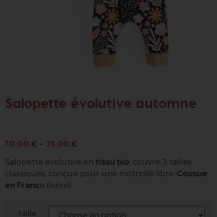
Salopette évolutive automne
Référence :
Cadeaux de naissance
,
Pantalon
,
Valise de maternité / Tout
pour bébé
,
Vêtement évolutif
,
Vêtements
70,00
€
–
75,00
€
Salopette évolutive en
tissu bio
, couvre 3 tailles
classiques, conçue pour une motricité libre.
Cousue
en Franc
e (Isère).
Taille