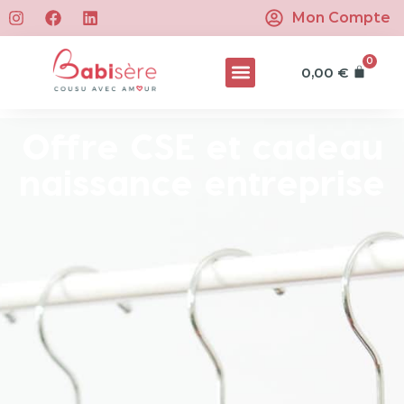
Mon Compte
0
0,00
€
Offre CSE et cadeau
naissance entreprise