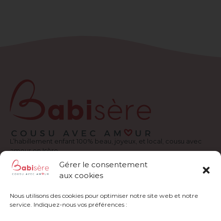
L’habillement enfant 100% beau, joyeux, et local, cousu avec
amour en Isère.
Gérer le consentement
Où nous trouver ?
aux cookies
20 Rue de Pacalaire, 38170 Seyssinet-Pariset
Nous utilisons des cookies pour optimiser notre site web et notre
Formulaire de contact
service. Indiquez-nous vos préférences :