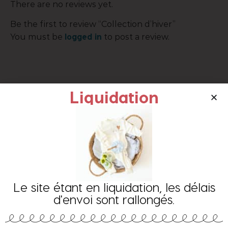
There are no reviews yet.
Be the first to review “Collection d’hiver”
logged in
You must be
to post a review.
Liquidation
Les clients ont aussi aimé ces
Le site étant en liquidation, les délais
produits
d'envoi sont rallongés.