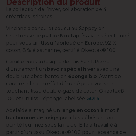
Description du produit
La collection de l’hiver, collaboration de 4
créatrices Iséroises.
Vinciane a conçu et cousu au Sappey en
Chartreuse ce
pull de Noël
après avoir sélectionné
pour vous un
tissu fabriqué en Europe
, 92 %
coton, 8 % élasthanne, certifié Okeotex® 100.
Camille vous a designé depuis Saint-Pierre
d’Entremont un
bavoir spécial hiver
avec une
doublure absorbante en
éponge bio
. Avant de
coudre elle a en effet déniché pour vous ce
touchant tissu double-gaze de coton Okeotex®
GOTS
100 et un tissu éponge labelisée
.
Adelaïde a imaginé un
lange en coton à motif
bonhomme de neige
pour les bébés qui ont
pointé leur nez sous la neige. Elle a travaillé à
partir d’un tissu Okeotex® 100 pour l’absence de