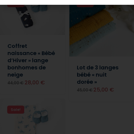
Sale!
Sale!
Coffret
naissance « Bébé
d’Hiver » lange
bonhomes de
Lot de 3 langes
neige
bébé « nuit
dorée »
28,00 €
44,00 €
25,00 €
45,00 €
Sale!