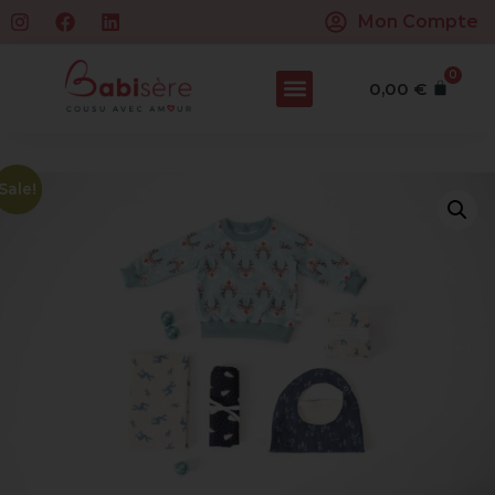
Mon Compte
0
0,00
€
Home
/
Boutique
/
Vêtements
/
Sweat
/ Collection d’hiver
Sale!