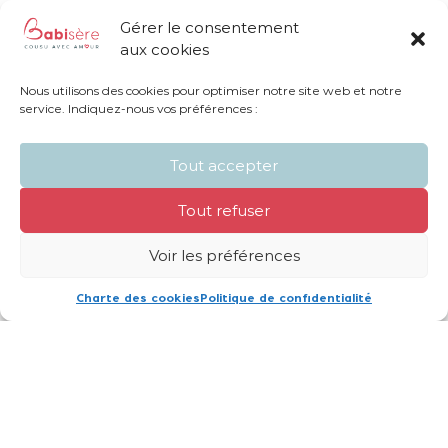
Gérer le consentement
aux cookies
Nous utilisons des cookies pour optimiser notre site web et notre
Partager sur les réseaux sociaux
service. Indiquez-nous vos préférences :
Tout accepter
Tout refuser
Voir les préférences
22 réponses
Charte des cookies
Politique de confidentialité
cialis tab 20mg
Ping :
cialis amazon uk
Ping :
sildenafil normal dosage
Ping :
loperamide imodium 2mg
Ping :
avanafil tablets 100mg
Ping :
vidalista black 80 price
Ping :